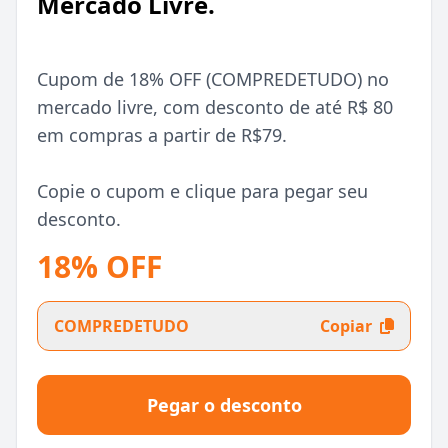
Mercado Livre.
Cupom de 18% OFF (COMPREDETUDO) no
mercado livre, com desconto de até R$ 80
em compras a partir de R$79.
Copie o cupom e clique para pegar seu
desconto.
18% OFF
COMPREDETUDO
Copiar
Pegar o desconto