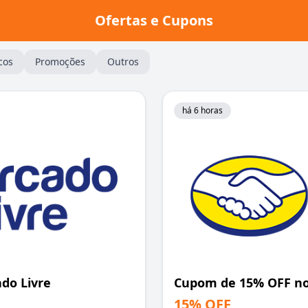
Ofertas e Cupons
cos
Promoções
Outros
há 6 horas
do Livre
Cupom de 15% OFF no
15% OFF